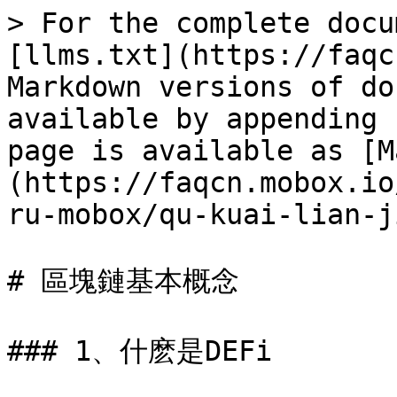
> For the complete docu
[llms.txt](https://faqc
Markdown versions of do
available by appending 
page is available as [M
(https://faqcn.mobox.io
ru-mobox/qu-kuai-lian-j
# 區塊鏈基本概念

### 1、什麽是DEFi
