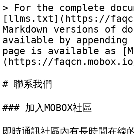
> For the complete docu
[llms.txt](https://faqc
Markdown versions of do
available by appending 
page is available as [M
(https://faqcn.mobox.io
# 聯系我們

### 加入MOBOX社區

即時通訊社區內有長時間在線