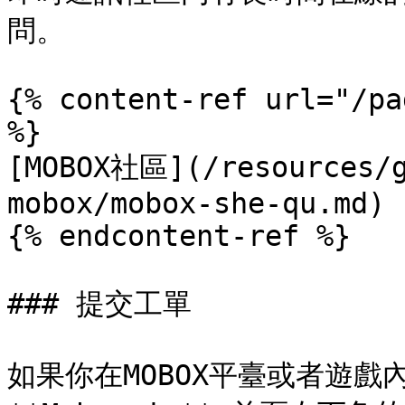
問。​

{% content-ref url="/pa
%}

[MOBOX社區](/resources/g
mobox/mobox-she-qu.md)

{% endcontent-ref %}

### 提交工單

如果你在MOBOX平臺或者遊