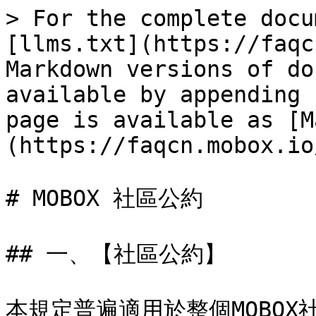
> For the complete docu
[llms.txt](https://faqc
Markdown versions of do
available by appending 
page is available as [M
(https://faqcn.mobox.io
# MOBOX 社區公約

## 一、【社區公約】

本規定普遍適用於整個MOBOX社