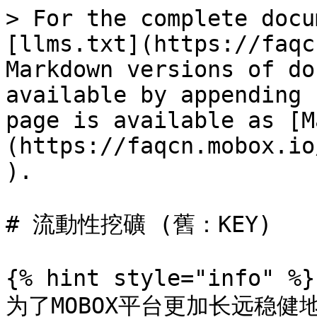
> For the complete docu
[llms.txt](https://faqc
Markdown versions of do
available by appending 
page is available as [M
(https://faqcn.mobox.io
).

# 流動性挖礦 (舊：KEY)

{% hint style="info" %}

为了MOBOX平台更加长远稳健地