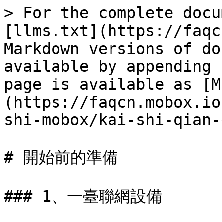
> For the complete docu
[llms.txt](https://faqc
Markdown versions of do
available by appending 
page is available as [M
(https://faqcn.mobox.io
shi-mobox/kai-shi-qian-
# 開始前的準備

### 1、一臺聯網設備
