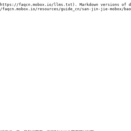
https://faqcn.mobox.io/llms.txt). Markdown versions of d
/faqcn.mobox.io/resources/guide_cn/san-jin-jie-mobox/bao