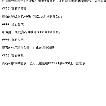
只有紫色與橙色的MOMO才可以鑲嵌寶石，並且都有固定4個鑲嵌位。分別只能
#### 寶石的等級

寶石的等級為1\~9級（首次更新只開放5級）

#### 寶石合成

每3顆低1級的寶石可以合成1顆高1級的寶石

#### 寶石作用

寶石的作用將在各個中心化遊戲中體現

#### 寶石交易
