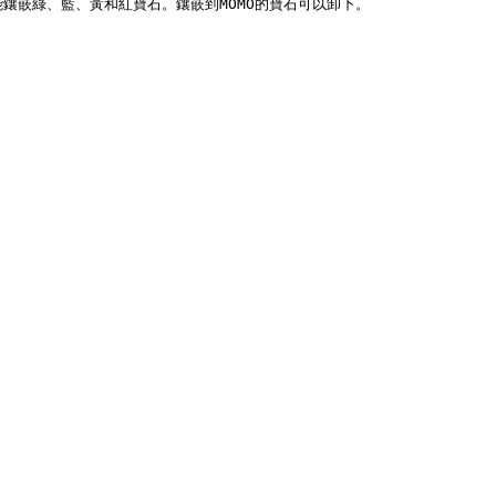
鑲嵌綠、藍、黃和紅寶石。鑲嵌到MOMO的寶石可以卸下。
