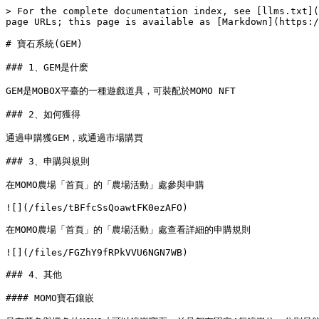
> For the complete documentation index, see [llms.txt](
page URLs; this page is available as [Markdown](https:/
# 寶石系統(GEM)

### 1、GEM是什麽

GEM是MOBOX平臺的一種遊戲道具，可裝配於MOMO NFT

### 2、如何獲得

通過申購獲GEM，或通過市場購買

### 3、申購與規則

在MOMO農場「首頁」的「農場活動」處參與申購

![](/files/tBFfcSsQoawtFK0ezAFO)

在MOMO農場「首頁」的「農場活動」處查看詳細的申購規則

![](/files/FGZhY9fRPkVVU6NGN7WB)

### 4、其他

#### MOMO寶石鑲嵌
