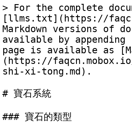
> For the complete docu
[llms.txt](https://faqc
Markdown versions of do
available by appending 
page is available as [M
(https://faqcn.mobox.io
shi-xi-tong.md).

# 寶石系統

### 寶石的類型
