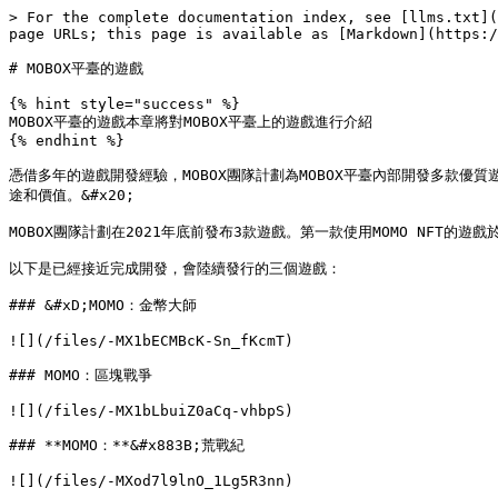
> For the complete documentation index, see [llms.txt](
page URLs; this page is available as [Markdown](https:/
# MOBOX平臺的遊戲

{% hint style="success" %}

​MOBOX平臺的遊戲本章將對MOBOX平臺上的遊戲進行介紹

{% endhint %}

憑借多年的遊戲開發經驗，MOBOX團隊計劃為MOBOX平臺內部開發多款優質遊
途和價值。&#x20;

MOBOX團隊計劃在2021年底前發布3款遊戲。第一款使用MOMO NFT的遊戲於2
以下是已經接近完成開發，會陸續發行的三個遊戲：

### &#xD;MOMO：金幣大師

![](/files/-MX1bECMBcK-Sn_fKcmT)

### MOMO：區塊戰爭

![](/files/-MX1bLbuiZ0aCq-vhbpS)

### **MOMO：**&#x883B;荒戰紀

![](/files/-MXod7l9lnO_1Lg5R3nn)
