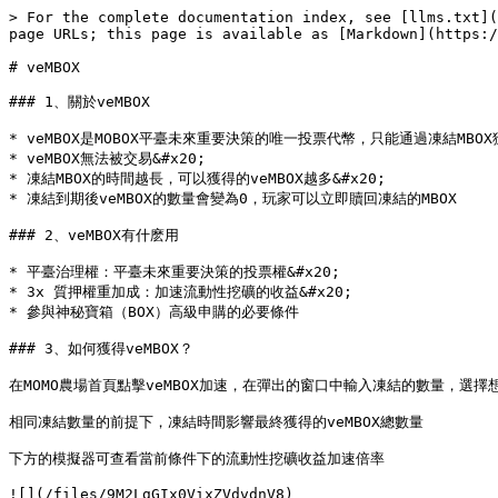
> For the complete documentation index, see [llms.txt](
page URLs; this page is available as [Markdown](https:/
# veMBOX

### 1、關於veMBOX

* veMBOX是MOBOX平臺未來重要決策的唯一投票代幣，只能通過凍結MBOX獲得
* veMBOX無法被交易&#x20;

* 凍結MBOX的時間越長，可以獲得的veMBOX越多&#x20;

* 凍結到期後veMBOX的數量會變為0，玩家可以立即贖回凍結的MBOX

### 2、veMBOX有什麽用

* 平臺治理權：平臺未來重要決策的投票權&#x20;

* 3x 質押權重加成：加速流動性挖礦的收益&#x20;

* 參與神秘寶箱（BOX）高級申購的必要條件

### 3、如何獲得veMBOX？

在MOMO農場首頁點擊veMBOX加速，在彈出的窗口中輸入凍結的數量，選擇想要
相同凍結數量的前提下，凍結時間影響最終獲得的veMBOX總數量

下方的模擬器可查看當前條件下的流動性挖礦收益加速倍率

![](/files/9M2LgGIx0VixZVdvdnV8)
