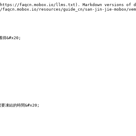
https://faqcn.mobox.io/llms.txt). Markdown versions of d
/faqcn.mobox.io/resources/guide_cn/san-jin-jie-mobox/vem
&#x20;

凍結的時間&#x20;
